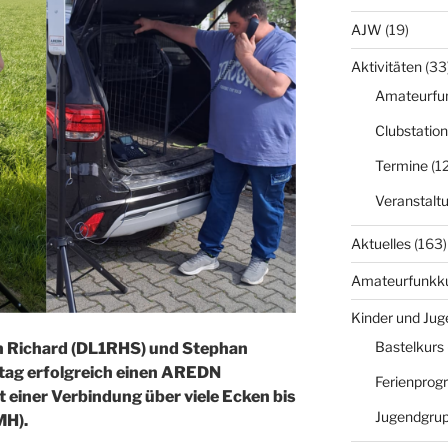
AJW
(19)
Aktivitäten
(33
Amateurfu
Clubstation
Termine
(12
Veranstalt
Aktuelles
(163)
Amateurfunkk
Kinder und Jug
Bastelkurs
n Richard (DL1RHS) und Stephan
ag erfolgreich einen AREDN
Ferienpro
 einer Verbindung über viele Ecken bis
Jugendgru
MH).