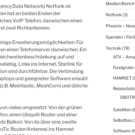
Medien/Berich
ncy Data Network) Notfunk ist
 Man hat an beiden Enden der
Notfunk
(3)
ches VoIP Telefon, dazwischen einen
Phoenix – New
d zwei Richtantennen.
Spenden / För
 einige Erweiterungsmöglichkeiten: Für
Technik
(78)
an einen Telefonserver dazwischen. Ein
Reichweitenbeschränkung auf und
ATV – Ama
liebig. Links ins Internet, Starlink für
Fundgrube
n sind durchführbar. Die Verbindung
HAMNET
(
Laptops und geeigneter Software erlaubt
 (z.B. Meshtastic, MeshCom) und übliche
Relaisstati
DB0TR
on vieles umgesetzt. Von der grünen
Satelliten
(8
fon, einen Ubiquiti Router und einer
Selbstbau
(
s Balkon. Von da über eine zweite
roTic Router/Antenne) ins Hamnet
Software
(6