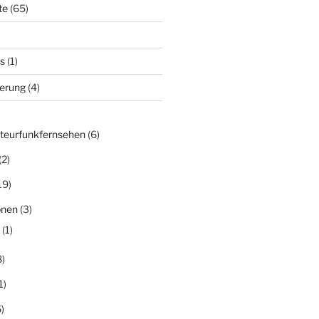
te
(65)
s
(1)
derung
(4)
teurfunkfernsehen
(6)
(2)
19)
onen
(3)
(1)
)
1)
)