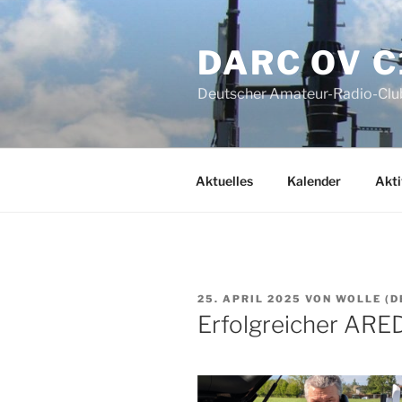
Zum
Inhalt
DARC OV C
springen
Deutscher Amateur-Radio-Club
Aktuelles
Kalender
Akti
VERÖFFENTLICHT
25. APRIL 2025
VON
WOLLE (
AM
Erfolgreicher ARE