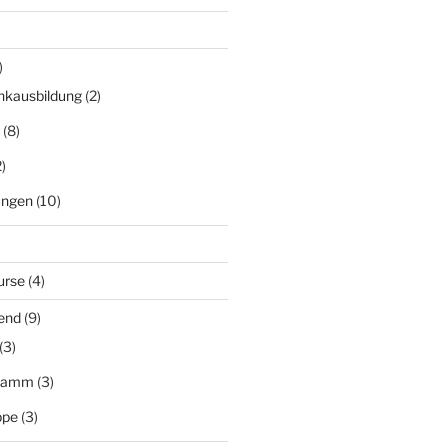
)
nkausbildung
(2)
(8)
)
ungen
(10)
urse
(4)
end
(9)
(3)
gramm
(3)
ppe
(3)