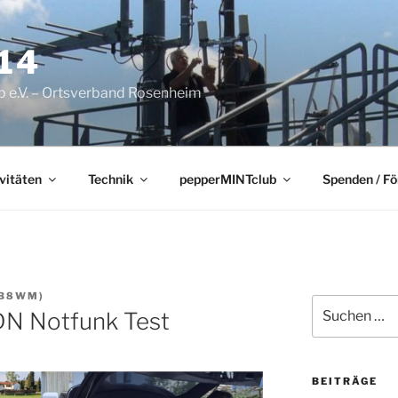
14
 e.V. – Ortsverband Rosenheim
vitäten
Technik
pepperMINTclub
Spenden / F
DB8WM)
Suchen
DN Notfunk Test
nach:
BEITRÄGE