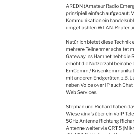
AREDN (Amateur Radio Emerge
prinzipiell einfach aufgebaut:
Kommunikation ein handelsübli
umgeflashten WLAN-Router un
Natürlich bietet diese Technik
mehrere Teilnehmer schaltet m
Gateway ins Hamnet hebt die 
erhöht die Nutzerzahl beinahe be
EmComm / Krisenkommunikatio
mit anderen Endgeräten, z.B. 
neben Voice over IP auch Chat
Web Services.
Stephan und Richard haben dav
Wiese ging’s über ein VoIP Tele
5GHz Antenne Richtung Richard
Antenne weiter via QRT 5 (Mik