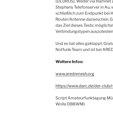
(DL0ROS). Weiter via Hamnet 
Stephans Telefonserver in Au, 
schließlich zum Endpunkt bei 
Router/Antenne dazwischen. G
das Ziel dieses Tests: möglich
Verbindungstypen auszutesten
Und es hat alles geklappt. Grat
Notfunk-Team und ist bei ARED
Weitere Infos:
www.arednmesh.org
https://www.darc.de/der-club/
Script Amateurfunktagung Münc
Wolle DB8WM)