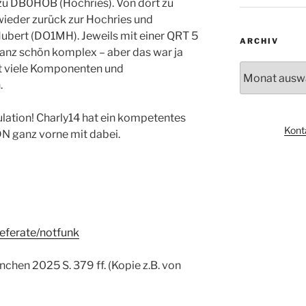
zu DB0HOB (Hochries). Von dort zu
wieder zurück zur Hochries und
Hubert (DO1MH). Jeweils mit einer QRT 5
ARCHIV
anz schön komplex – aber das war ja
st viele Komponenten und
Archiv
.
ulation! Charly14 hat ein kompetentes
Kont
N ganz vorne mit dabei.
referate/notfunk
hen 2025 S. 379 ff. (Kopie z.B. von