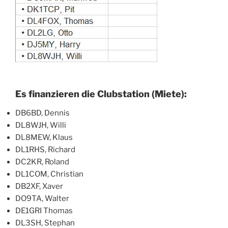
Es finanzieren die Clubstation (Miete):
DB6BD, Dennis
DL8WJH, Willi
DL8MEW, Klaus
DL1RHS, Richard
DC2KR, Roland
DL1COM, Christian
DB2XF, Xaver
DO9TA, Walter
DE1GRI Thomas
DL3SH, Stephan