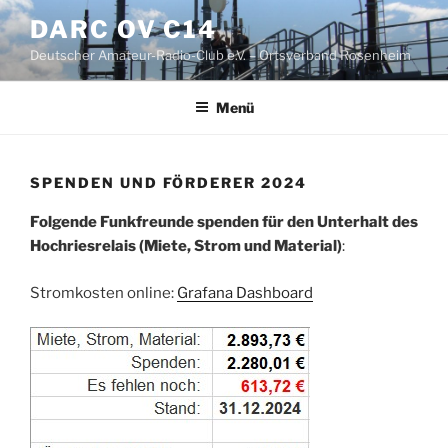
Zum
DARC OV C14
Inhalt
Deutscher Amateur-Radio-Club e.V. – Ortsverband Rosenheim
springen
Menü
SPENDEN UND FÖRDERER 2024
Folgende Funkfreunde spenden für den Unterhalt des
Hochriesrelais (Miete, Strom und Material)
:
Stromkosten online:
Grafana Dashboard