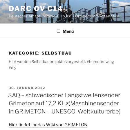
Zum
DARC OV C14
Inhalt
Deutscher Amateur-Radio-Club e.V. – Ortsverband Rosenheim
springen
Menü
KATEGORIE:
SELBSTBAU
Hier werden Selbstbauprojekte vorgestellt. #homebrewing
#diy
VERÖFFENTLICHT
30. JANUAR 2012
AM
SAQ – schwedischer Längstwellensender
Grimeton auf 17,2 KHz(Maschinensender
in GRIMETON – UNESCO-Weltkulturerbe)
Hier findet Ihr das Wiki von GRIMETON