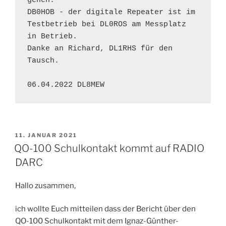
gehen.

DB0HOB - der digitale Repeater ist im 
Testbetrieb bei DL0ROS am Messplatz 
in Betrieb.

Danke an Richard, DL1RHS für den 
Tausch.

06.04.2022 DL8MEW
VERÖFFENTLICHT
11. JANUAR 2021
AM
QO-100 Schulkontakt kommt auf RADIO
DARC
Hallo zusammen,
ich wollte Euch mitteilen dass der Bericht über den
QO-100 Schulkontakt mit dem Ignaz-Günther-