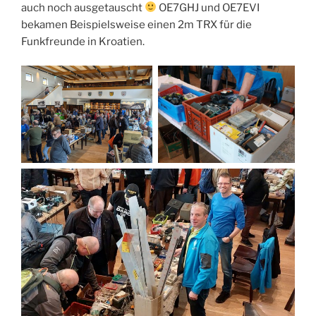
auch noch ausgetauscht
OE7GHJ und OE7EVI
bekamen Beispielsweise einen 2m TRX für die
Funkfreunde in Kroatien.