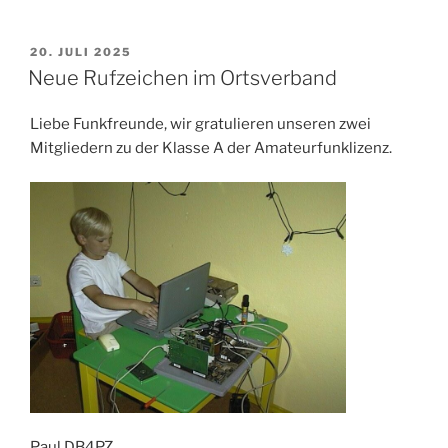
VERÖFFENTLICHT
20. JULI 2025
AM
Neue Rufzeichen im Ortsverband
Liebe Funkfreunde, wir gratulieren unseren zwei
Mitgliedern zu der Klasse A der Amateurfunklizenz.
Paul DB4PZ