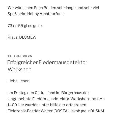
Wir wünschen Euch Beiden sehr lange und sehr viel
Spaß beim Hobby Amateurfunk!
73 es 55 gl es gd dx
Klaus, DL8MEW
VERÖFFENTLICHT
11. JULI 2025
AM
Erfolgreicher Fledermausdetektor
Workshop
Liebe Leser,
am Freitag den 04.Juli fand im Bürgerhaus der
langersehnte Fledermausdetektor-Workshop statt. Ab
1400 Uhr wurden unter Hilfe der erfahrenen
Elektronik-Bastler Walter (DO9TA), Jakob (neu: DL5KM