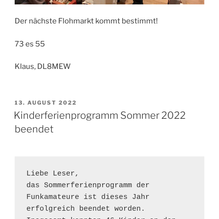
Der nächste Flohmarkt kommt bestimmt!
73 es 55
Klaus, DL8MEW
VERÖFFENTLICHT
13. AUGUST 2022
AM
Kinderferienprogramm Sommer 2022
beendet
Liebe Leser,

das Sommerferienprogramm der 
Funkamateure ist dieses Jahr 
erfolgreich beendet worden. 
