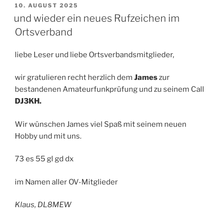
VERÖFFENTLICHT
10. AUGUST 2025
AM
und wieder ein neues Rufzeichen im
Ortsverband
liebe Leser und liebe Ortsverbandsmitglieder,
wir gratulieren recht herzlich dem
James
zur
bestandenen Amateurfunkprüfung und zu seinem Call
DJ3KH.
Wir wünschen James viel Spaß mit seinem neuen
Hobby und mit uns.
73 es 55 gl gd dx
im Namen aller OV-Mitglieder
Klaus, DL8MEW