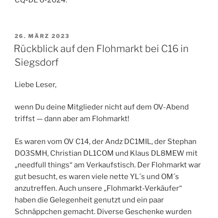
CQ-DL 6-2024.
VERÖFFENTLICHT
26. MÄRZ 2023
AM
Rückblick auf den Flohmarkt bei C16 in
Siegsdorf
Liebe Leser,
wenn Du deine Mitglieder nicht auf dem OV-Abend
triffst — dann aber am Flohmarkt!
Es waren vom OV C14, der Andz DC1MIL, der Stephan
DO3SMH, Christian DL1COM und Klaus DL8MEW mit
„needfull things“ am Verkaufstisch. Der Flohmarkt war
gut besucht, es waren viele nette YL´s und OM´s
anzutreffen. Auch unsere „Flohmarkt-Verkäufer“
haben die Gelegenheit genutzt und ein paar
Schnäppchen gemacht. Diverse Geschenke wurden