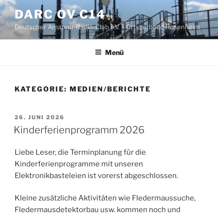
Zum
DARC OV C14
Inhalt
Deutscher Amateur-Radio-Club e.V. – Ortsverband Rosenheim
springen
Menü
KATEGORIE:
MEDIEN/BERICHTE
VERÖFFENTLICHT
26. JUNI 2026
AM
Kinderferienprogramm 2026
Liebe Leser, die Terminplanung für die
Kinderferienprogramme mit unseren
Elektronikbasteleien ist vorerst abgeschlossen.
Kleine zusätzliche Aktivitäten wie Fledermaussuche,
Fledermausdetektorbau usw. kommen noch und