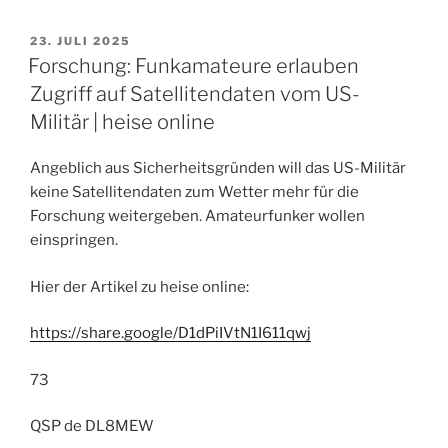
VERÖFFENTLICHT
23. JULI 2025
AM
Forschung: Funkamateure erlauben
Zugriff auf Satellitendaten vom US-
Militär | heise online
Angeblich aus Sicherheitsgründen will das US-Militär
keine Satellitendaten zum Wetter mehr für die
Forschung weitergeben. Amateurfunker wollen
einspringen.
Hier der Artikel zu heise online:
https://share.google/D1dPiIVtN1I611qwj
73
QSP de DL8MEW