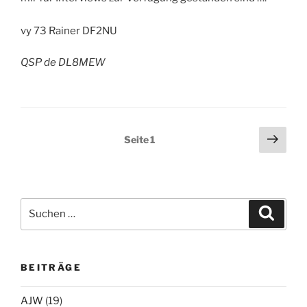
vy 73 Rainer DF2NU
QSP de DL8MEW
Seitennummerierung
Näch
Seite
1
Seit
der
Beiträge
Suchen
Suche
nach:
BEITRÄGE
AJW
(19)