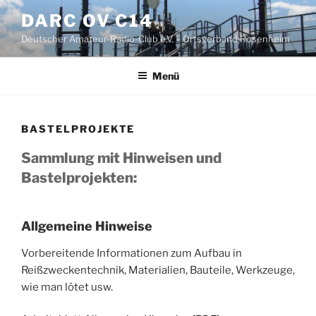
Zum
DARC OV C14
Inhalt
Deutscher Amateur-Radio-Club e.V. – Ortsverband Rosenheim
springen
Menü
BASTELPROJEKTE
Sammlung mit Hinweisen und
Bastelprojekten:
Allgemeine Hinweise
Vorbereitende Informationen zum Aufbau in
Reißzweckentechnik, Materialien, Bauteile, Werkzeuge,
wie man lötet usw.