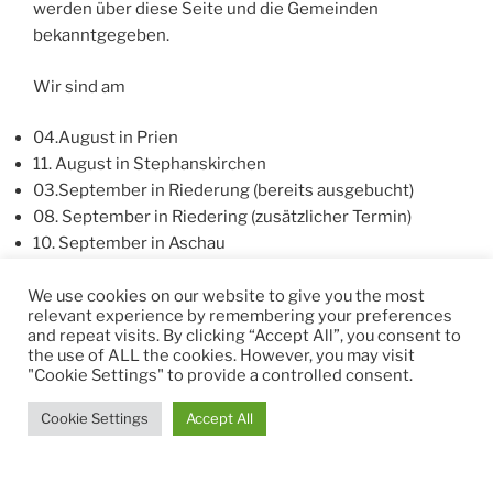
werden über diese Seite und die Gemeinden
bekanntgegeben.
Wir sind am
04.August in Prien
11. August in Stephanskirchen
03.September in Riederung (bereits ausgebucht)
08. September in Riedering (zusätzlicher Termin)
10. September in Aschau
Anmeldung zu den Programmen bitte über die
We use cookies on our website to give you the most
relevant experience by remembering your preferences
jeweilige Gemeinde.
and repeat visits. By clicking “Accept All”, you consent to
the use of ALL the cookies. However, you may visit
Mithelfer( nicht nur aus unserem Ortsverband) sind
"Cookie Settings" to provide a controlled consent.
herzlich willkommen, bitte bei Klaus, DL8MEW
Cookie Settings
Accept All
melden.