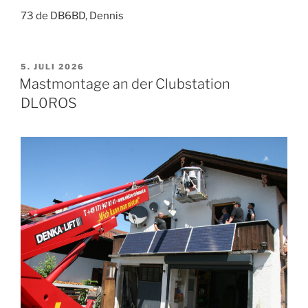
73 de DB6BD, Dennis
VERÖFFENTLICHT
5. JULI 2026
AM
Mastmontage an der Clubstation
DL0ROS