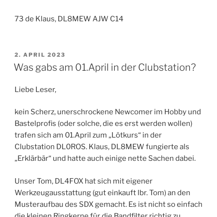
73 de Klaus, DL8MEW AJW C14
VERÖFFENTLICHT
2. APRIL 2023
AM
Was gabs am 01.April in der Clubstation?
Liebe Leser,
kein Scherz, unerschrockene Newcomer im Hobby und
Bastelprofis (oder solche, die es erst werden wollen)
trafen sich am 01.April zum „Lötkurs“ in der
Clubstation DL0ROS. Klaus, DL8MEW fungierte als
„Erklärbär“ und hatte auch einige nette Sachen dabei.
Unser Tom, DL4FOX hat sich mit eigener
Werkzeugausstattung (gut einkauft lbr. Tom) an den
Musteraufbau des SDX gemacht. Es ist nicht so einfach
die kleinen Ringkerne für die Bandfilter richtig zu