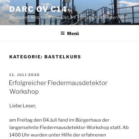
Zum
DARC OV C14
Inhalt
Deutscher Amateur-Radio-Club e.V. – Ortsverband Rosenheim
springen
Menü
KATEGORIE:
BASTELKURS
VERÖFFENTLICHT
11. JULI 2025
AM
Erfolgreicher Fledermausdetektor
Workshop
Liebe Leser,
am Freitag den 04.Juli fand im Bürgerhaus der
langersehnte Fledermausdetektor-Workshop statt. Ab
1400 Uhr wurden unter Hilfe der erfahrenen