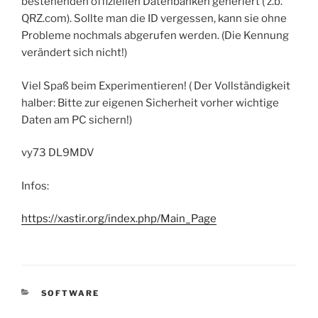
bestehenden offiziellen Datenbanken generiert ( z.b.
QRZ.com). Sollte man die ID vergessen, kann sie ohne
Probleme nochmals abgerufen werden. (Die Kennung
verändert sich nicht!)
Viel Spaß beim Experimentieren! ( Der Vollständigkeit
halber: Bitte zur eigenen Sicherheit vorher wichtige
Daten am PC sichern!)
vy73 DL9MDV
Infos:
https://xastir.org/index.php/Main_Page
KATEGORIEN
SOFTWARE