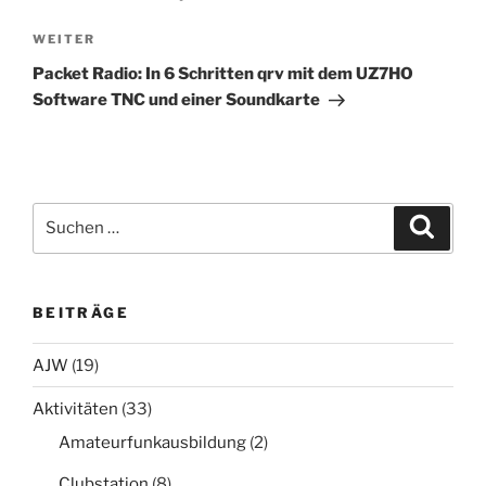
Nächster
WEITER
Beitrag
Packet Radio: In 6 Schritten qrv mit dem UZ7HO
Software TNC und einer Soundkarte
Suchen
Suche
nach:
BEITRÄGE
AJW
(19)
Aktivitäten
(33)
Amateurfunkausbildung
(2)
Clubstation
(8)