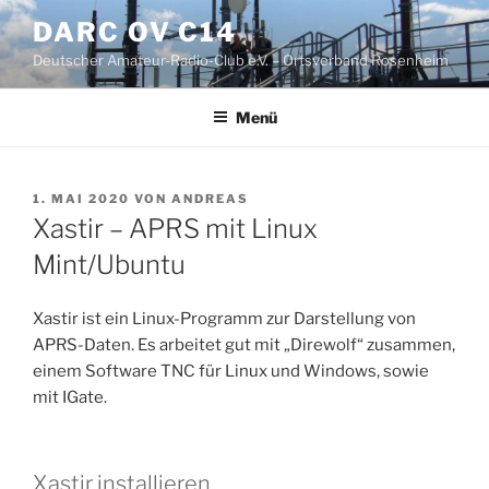
Zum
DARC OV C14
Inhalt
Deutscher Amateur-Radio-Club e.V. – Ortsverband Rosenheim
springen
Menü
VERÖFFENTLICHT
1. MAI 2020
VON
ANDREAS
AM
Xastir – APRS mit Linux
Mint/Ubuntu
Xastir ist ein Linux-Programm zur Darstellung von
APRS-Daten. Es arbeitet gut mit „Direwolf“ zusammen,
einem Software TNC für Linux und Windows, sowie
mit IGate.
Xastir installieren