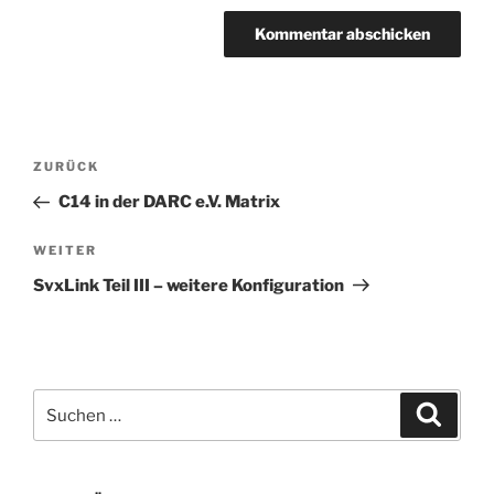
Beitragsnavigation
Vorheriger
ZURÜCK
Beitrag
C14 in der DARC e.V. Matrix
Nächster
WEITER
Beitrag
SvxLink Teil III – weitere Konfiguration
Suchen
Suche
nach: