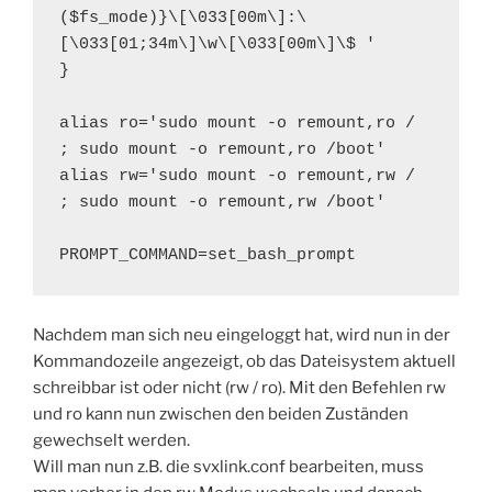
($fs_mode)}\[\033[00m\]:\
[\033[01;34m\]\w\[\033[00m\]\$ '

}

alias ro='sudo mount -o remount,ro / 
; sudo mount -o remount,ro /boot'

alias rw='sudo mount -o remount,rw / 
; sudo mount -o remount,rw /boot'

PROMPT_COMMAND=set_bash_prompt
Nachdem man sich neu eingeloggt hat, wird nun in der
Kommandozeile angezeigt, ob das Dateisystem aktuell
schreibbar ist oder nicht (rw / ro). Mit den Befehlen rw
und ro kann nun zwischen den beiden Zuständen
gewechselt werden.
Will man nun z.B. die svxlink.conf bearbeiten, muss