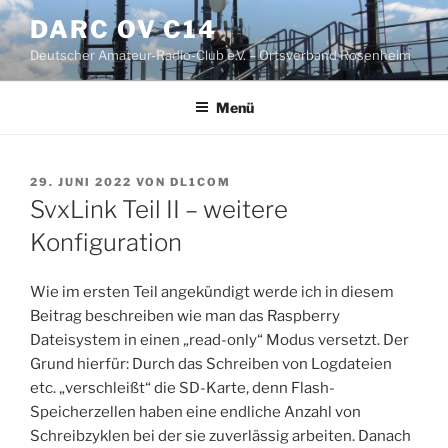
Zum
DARC OV C14
Inhalt
Deutscher Amateur-Radio-Club e.V. – Ortsverband Rosenheim
springen
Menü
VERÖFFENTLICHT
29. JUNI 2022
VON
DL1COM
AM
SvxLink Teil II – weitere
Konfiguration
Wie im ersten Teil angekündigt werde ich in diesem
Beitrag beschreiben wie man das Raspberry
Dateisystem in einen „read-only“ Modus versetzt. Der
Grund hierfür: Durch das Schreiben von Logdateien
etc. „verschleißt“ die SD-Karte, denn Flash-
Speicherzellen haben eine endliche Anzahl von
Schreibzyklen bei der sie zuverlässig arbeiten. Danach