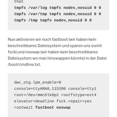
tmpfs /var/log tmpfs nodev,nosuid 0 0

tmpfs /var/tmp tmpfs nodev,nosuid 0 0

tmpfs /tmp tmpfs nodev,nosuid 0 0
Nun aktivieren wir noch fastboot (wir haben kein
beschreibbares Dateisystem und sparen uns somit
fsck) und noswap (wir haben kein beschreibbares
Dateisystem wo man hinswappen könnte) in der Datei
/boot/cmdline.txt.
dwc_otg.lpm_enable=0 
console=ttyAMA0,115200 console=tty1 
root=/dev/mmcblk0p2 rootfstype=ext4 
elevator=deadline fsck.repair=yes 
rootwait 
fastboot noswap