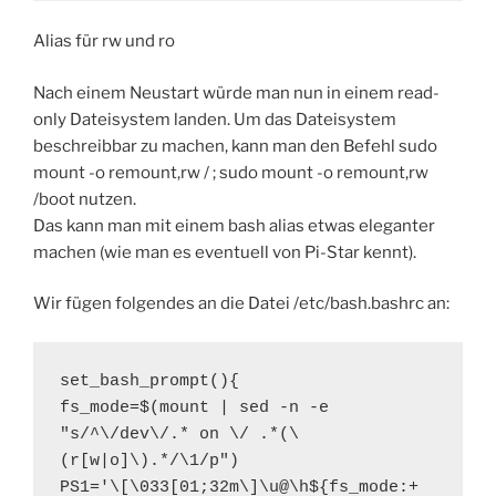
Alias für rw und ro
Nach einem Neustart würde man nun in einem read-
only Dateisystem landen. Um das Dateisystem
beschreibbar zu machen, kann man den Befehl sudo
mount -o remount,rw / ; sudo mount -o remount,rw
/boot nutzen.
Das kann man mit einem bash alias etwas eleganter
machen (wie man es eventuell von Pi-Star kennt).
Wir fügen folgendes an die Datei /etc/bash.bashrc an:
set_bash_prompt(){

fs_mode=$(mount | sed -n -e 
"s/^\/dev\/.* on \/ .*(\
(r[w|o]\).*/\1/p")

PS1='\[\033[01;32m\]\u@\h${fs_mode:+