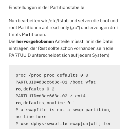
Einstellungen in der Partitionstabelle
Nun bearbeiten wir /etc/fstab und setzen die boot und
root Partitionen auf read-only („ro“) und erzeugen drei
tmpfs Partitionen.
Die
hervorgehobenen
Anteile müsst ihr in die Datei
eintragen, der Rest sollte schon vorhanden sein (die
PARTUUID unterscheidet sich auf jedem System)
proc /proc proc defaults 0 0

PARTUUID=d8cc668c-01 /boot vfat 
ro,
defaults 0 2

PARTUUID=d8cc668c-02 / ext4 
ro,
defaults,noatime 0 1

# a swapfile is not a swap partition, 
no line here

# use dphys-swapfile swap[on|off] for 