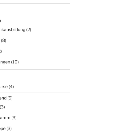
)
nkausbildung
(2)
(8)
)
ungen
(10)
urse
(4)
end
(9)
(3)
gramm
(3)
ppe
(3)