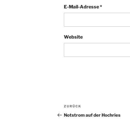
E-Mail-Adresse
*
Website
Beitragsnavigation
Vorheriger
ZURÜCK
Beitrag
Notstrom auf der Hochries