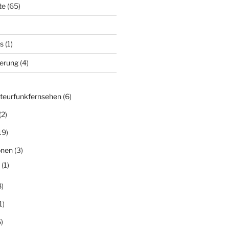
te
(65)
s
(1)
derung
(4)
teurfunkfernsehen
(6)
(2)
19)
onen
(3)
(1)
)
1)
)