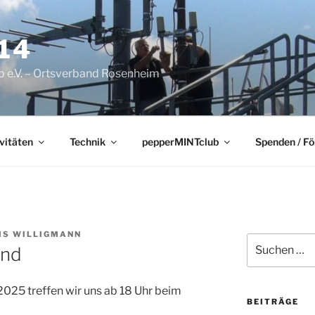
14
 e.V. – Ortsverband Rosenheim
vitäten
Technik
pepperMINTclub
Spenden / F
IS WILLIGMANN
Suchen
end
nach:
025 treffen wir uns ab 18 Uhr beim
BEITRÄGE