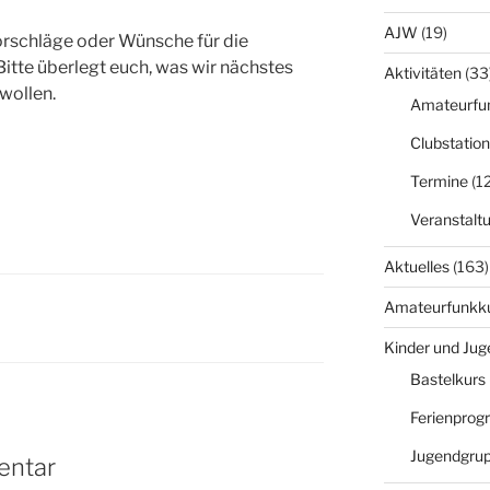
AJW
(19)
orschläge oder Wünsche für die
itte überlegt euch, was wir nächstes
Aktivitäten
(33
wollen.
Amateurfu
Clubstation
Termine
(12
Veranstalt
Aktuelles
(163)
Amateurfunkk
Kinder und Jug
Bastelkurs
Ferienpro
Jugendgru
entar