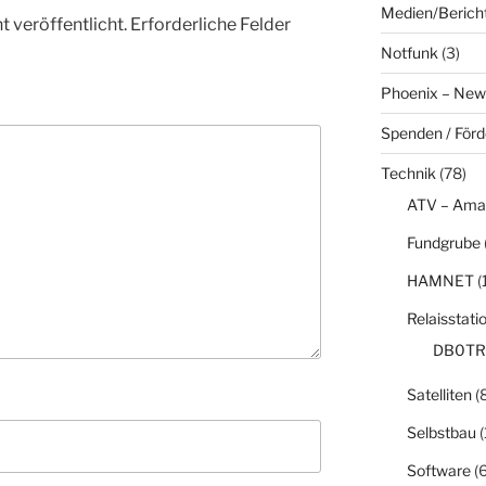
Medien/Berich
 veröffentlicht.
Erforderliche Felder
Notfunk
(3)
Phoenix – New
Spenden / För
Technik
(78)
ATV – Ama
Fundgrube
HAMNET
(
Relaisstati
DB0TR
Satelliten
(8
Selbstbau
(
Software
(6