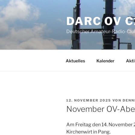
Zum
Inhalt
DARC OV C
springen
Deutscher Amateur-Radio-Club
Aktuelles
Kalender
Akti
VERÖFFENTLICHT
12. NOVEMBER 2025
VON
DENN
AM
November OV-Ab
Am Freitag den 14. November 2
Kirchenwirt in Pang.