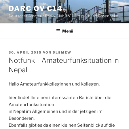
Zum
DARC OV C14
Inhalt
Deutscher Amateur-Radio-Club e.V. – Ortsverband Rosenheim
springen
Menü
VERÖFFENTLICHT
30. APRIL 2015
VON
DL8MEW
AM
Notfunk – Amateurfunksituation in
Nepal
Hallo Amateurfunkkolleginnen und Kollegen,
hier findet Ihr einen interessanten Bericht über die
Amateurfunksituation
in Nepal im Allgemeinen und in der jetzigen im
Besonderen.
Ebenfalls gibt es da einen kleinen Seitenblick auf die