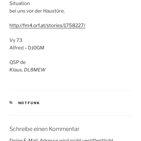
Situation
bei uns vor der Haustüre.
http://fm4.orf.at/stories/1758227/
Vy 73
Alfred – DJ0GM
QSP de
Klaus, DL8MEW
KATEGORIEN
NOTFUNK
Schreibe einen Kommentar
Deine E-Mail-Adresse wird nicht veröffentlicht.