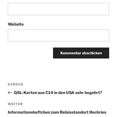
Website
Beitragsnavigation
Vorheriger
ZURÜCK
Beitrag
QSL-Karten aus C14 in den USA sehr begehrt?
Nächster
WEITER
Beitrag
Informationsheftchen zum Relaisstandort Hochries