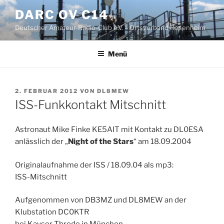
Zum
DARC OV C14
Inhalt
Deutscher Amateur-Radio-Club e.V. – Ortsverband Rosenheim
springen
Menü
VERÖFFENTLICHT
2. FEBRUAR 2012
VON
DL8MEW
AM
ISS-Funkkontakt Mitschnitt
Astronaut Mike Finke KE5AIT mit Kontakt zu DL0ESA
anlässlich der „
Night of the Stars
“ am 18.09.2004
Originalaufnahme der ISS / 18.09.04 als mp3:
ISS-Mitschnitt
Aufgenommen von DB3MZ und DL8MEW an der
Klubstation DC0KTR