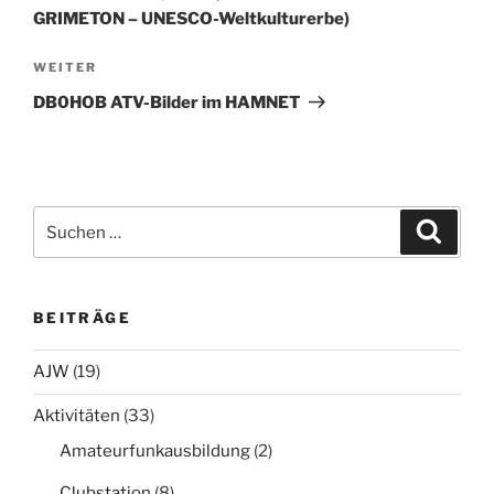
GRIMETON – UNESCO-Weltkulturerbe)
Nächster
WEITER
Beitrag
DB0HOB ATV-Bilder im HAMNET
Suchen
Suche
nach:
BEITRÄGE
AJW
(19)
Aktivitäten
(33)
Amateurfunkausbildung
(2)
Clubstation
(8)