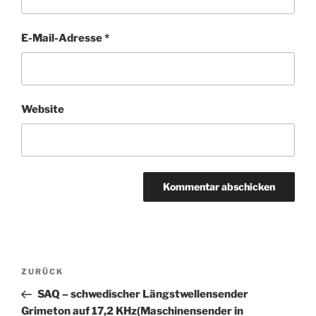
E-Mail-Adresse
*
Website
Beitragsnavigation
Vorheriger
ZURÜCK
Beitrag
SAQ – schwedischer Längstwellensender
Grimeton auf 17,2 KHz(Maschinensender in