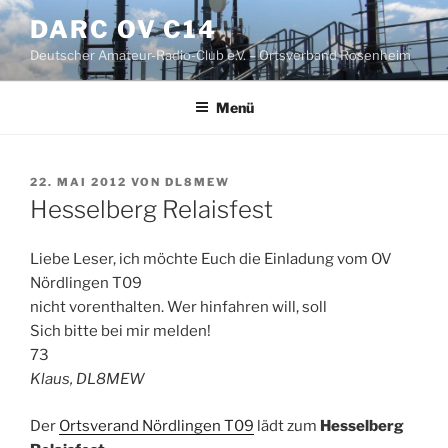
Zum
DARC OV C14
Inhalt
Deutscher Amateur-Radio-Club e.V. – Ortsverband Rosenheim
springen
Menü
VERÖFFENTLICHT
22. MAI 2012
VON
DL8MEW
AM
Hesselberg Relaisfest
Liebe Leser, ich möchte Euch die Einladung vom OV
Nördlingen T09
nicht vorenthalten. Wer hinfahren will, soll
Sich bitte bei mir melden!
73
Klaus, DL8MEW
Der
Ortsverand Nördlingen T09
lädt zum
Hesselberg