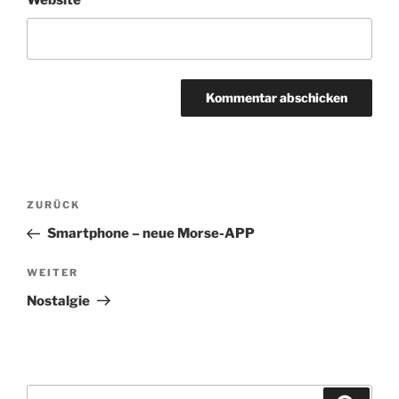
Website
Beitragsnavigation
Vorheriger
ZURÜCK
Beitrag
Smartphone – neue Morse-APP
Nächster
WEITER
Beitrag
Nostalgie
Suchen