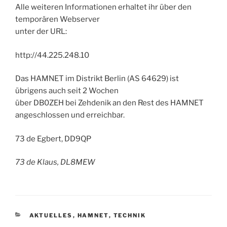
Alle weiteren Informationen erhaltet ihr über den
temporären Webserver
unter der URL:
http://44.225.248.10
Das HAMNET im Distrikt Berlin (AS 64629) ist
übrigens auch seit 2 Wochen
über DB0ZEH bei Zehdenik an den Rest des HAMNET
angeschlossen und erreichbar.
73 de Egbert, DD9QP
73 de Klaus, DL8MEW
KATEGORIEN
AKTUELLES
,
HAMNET
,
TECHNIK