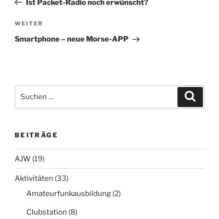
Ist Packet-Radio noch erwünscht?
Nächster
WEITER
Beitrag
Smartphone – neue Morse-APP
Suchen
Suche
nach:
BEITRÄGE
AJW
(19)
Aktivitäten
(33)
Amateurfunkausbildung
(2)
Clubstation
(8)