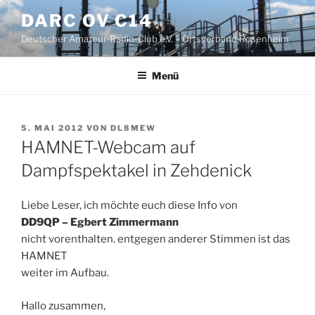
Zum
DARC OV C14
Inhalt
Deutscher Amateur-Radio-Club e.V. – Ortsverband Rosenheim
springen
Menü
VERÖFFENTLICHT
5. MAI 2012
VON
DL8MEW
AM
HAMNET-Webcam auf
Dampfspektakel in Zehdenick
Liebe Leser, ich möchte euch diese Info von
DD9QP – Egbert Zimmermann
nicht vorenthalten. entgegen anderer Stimmen ist das
HAMNET
weiter im Aufbau.
Hallo zusammen,