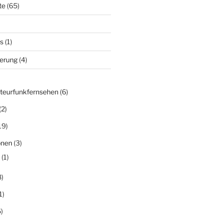
te
(65)
s
(1)
derung
(4)
teurfunkfernsehen
(6)
(2)
19)
onen
(3)
(1)
)
1)
)