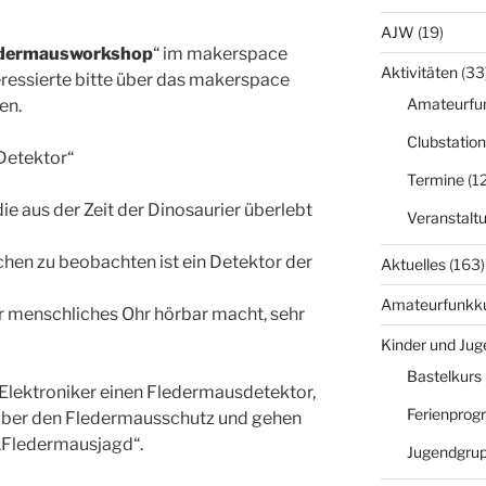
AJW
(19)
edermausworkshop
“ im makerspace
Aktivitäten
(33
eressierte bitte über das makerspace
Amateurfu
en.
Clubstation
Detektor“
Termine
(12
ie aus der Zeit der Dinosaurier überlebt
Veranstalt
chen zu beobachten ist ein Detektor der
Aktuelles
(163)
Amateurfunkk
r menschliches Ohr hörbar macht, sehr
Kinder und Jug
Bastelkurs
 Elektroniker einen Fledermausdetektor,
Ferienpro
über den Fledermausschutz und gehen
 „Fledermausjagd“.
Jugendgru