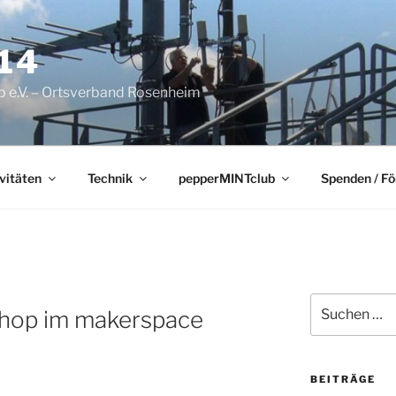
14
 e.V. – Ortsverband Rosenheim
vitäten
Technik
pepperMINTclub
Spenden / F
Suchen
hop im makerspace
nach:
BEITRÄGE