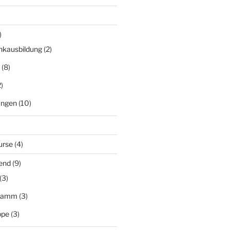
)
nkausbildung
(2)
(8)
)
ungen
(10)
urse
(4)
end
(9)
(3)
gramm
(3)
ppe
(3)