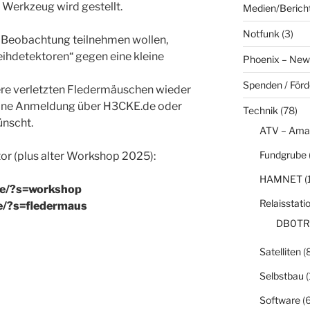
, Werkzeug wird gestellt.
Medien/Berich
Notfunk
(3)
der Beobachtung teilnehmen wollen,
Leihdetektoren“ gegen eine kleine
Phoenix – New
Spenden / För
sere verletzten Fledermäuschen wieder
 Eine Anmeldung über H3CKE.de oder
Technik
(78)
ünscht.
ATV – Ama
Fundgrube
or (plus alter Workshop 2025):
HAMNET
(
de/?s=workshop
Relaisstati
e/?s=fledermaus
DB0TR
Satelliten
(8
Selbstbau
(
Software
(6