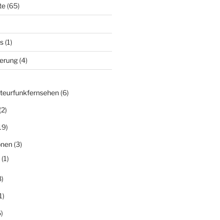
te
(65)
s
(1)
derung
(4)
teurfunkfernsehen
(6)
(2)
19)
onen
(3)
(1)
)
1)
)