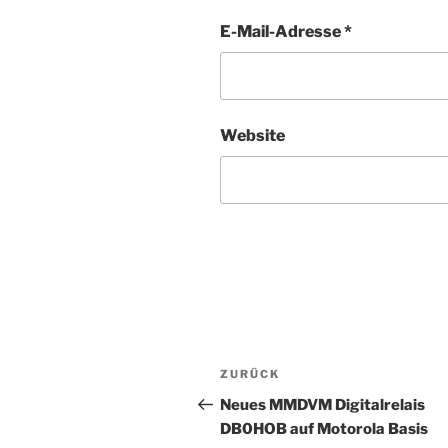
E-Mail-Adresse
*
Website
Beitragsnavigation
Vorheriger
ZURÜCK
Beitrag
Neues MMDVM Digitalrelais
DB0HOB auf Motorola Basis