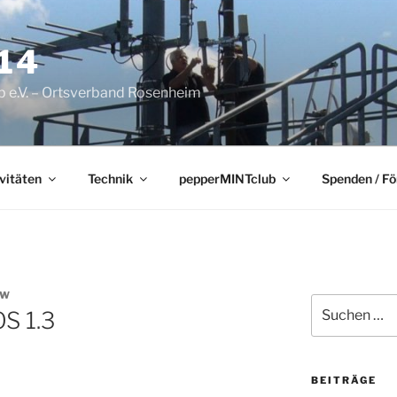
14
 e.V. – Ortsverband Rosenheim
vitäten
Technik
pepperMINTclub
Spenden / F
EW
Suchen
S 1.3
nach:
BEITRÄGE