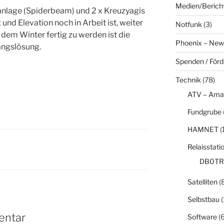
Medien/Berich
nlage (Spiderbeam) und 2 x Kreuzyagis
und Elevation noch in Arbeit ist, weiter
Notfunk
(3)
 dem Winter fertig zu werden ist die
Phoenix – New
angslösung.
Spenden / För
Technik
(78)
ATV – Ama
Fundgrube
HAMNET
(
Relaisstati
DB0TR
Satelliten
(8
Selbstbau
(
entar
Software
(6