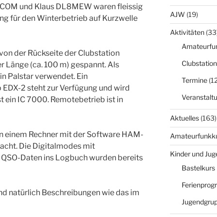
L1COM und Klaus DL8MEW waren fleissig
AJW
(19)
g für den Winterbetrieb auf Kurzwelle
Aktivitäten
(33
Amateurfu
on der Rückseite der Clubstation
Clubstation
 Länge (ca. 100 m) gespannt. Als
in Palstar verwendet. Ein
Termine
(12
 EDX-2 steht zur Verfügung und wird
Veranstalt
st ein IC 7000. Remotebetrieb ist in
Aktuelles
(163)
 an einem Rechner mit der Software HAM-
Amateurfunkk
cht. Die Digitalmodes mit
Kinder und Jug
 QSO-Daten ins Logbuch wurden bereits
Bastelkurs
Ferienpro
 und natürlich Beschreibungen wie das im
Jugendgru