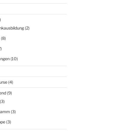
)
nkausbildung
(2)
(8)
)
ungen
(10)
urse
(4)
end
(9)
(3)
gramm
(3)
ppe
(3)