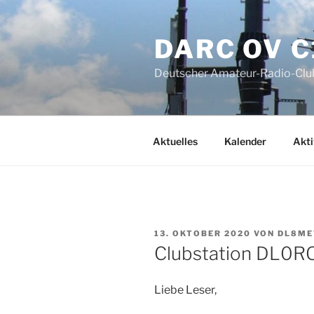
Zum
Inhalt
DARC OV C
springen
Deutscher Amateur-Radio-Club
Aktuelles
Kalender
Akti
VERÖFFENTLICHT
13. OKTOBER 2020
VON
DL8M
AM
Clubstation DL0RO
Liebe Leser,