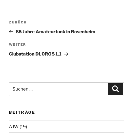
Beitragsnavigation
Vorheriger
ZURÜCK
Beitrag
85 Jahre Amateurfunk in Rosenheim
Nächster
WEITER
Beitrag
Clubstation DL0ROS 1.1
Suchen
Suche
nach:
BEITRÄGE
AJW
(19)