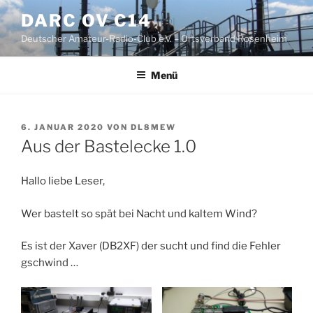
Zum
DARC OV C14
Inhalt
Deutscher Amateur-Radio-Club e.V. – Ortsverband Rosenheim
springen
Menü
VERÖFFENTLICHT
6. JANUAR 2020
VON
DL8MEW
AM
Aus der Bastelecke 1.0
Hallo liebe Leser,
Wer bastelt so spät bei Nacht und kaltem Wind?
Es ist der Xaver (DB2XF) der sucht und find die Fehler
gschwind …