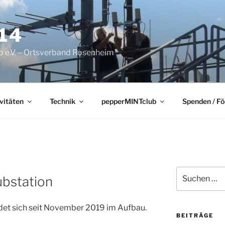
14
 e.V. – Ortsverband Rosenheim
vitäten
Technik
pepperMINTclub
Spenden / F
Suchen
ubstation
nach:
det sich seit November 2019 im Aufbau.
BEITRÄGE