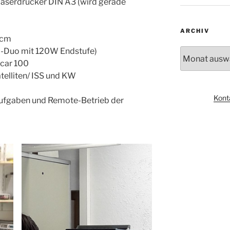
laserdrucker DIN A3 (wird gerade
ARCHIV
 cm
-Duo mit 120W Endstufe)
Archiv
scar 100
telliten/ ISS und KW
Kont
aufgaben und Remote-Betrieb der