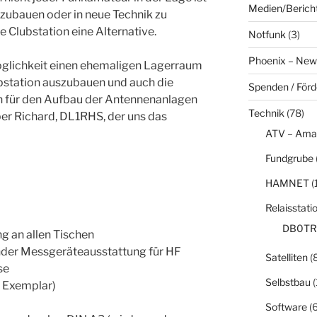
Medien/Berich
zubauen oder in neue Technik zu
e Clubstation eine Alternative.
Notfunk
(3)
Phoenix – New
Möglichkeit einen ehemaligen Lagerraum
bstation auszubauen und auch die
Spenden / För
 für den Aufbau der Antennenanlagen
Technik
(78)
er Richard, DL1RHS, der uns das
ATV – Ama
Fundgrube
HAMNET
(
Relaisstati
DB0TR
 an allen Tischen
nder Messgeräteausstattung für HF
Satelliten
(8
se
Selbstbau
(
s Exemplar)
Software
(6