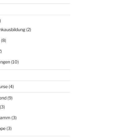
)
nkausbildung
(2)
(8)
)
ungen
(10)
urse
(4)
end
(9)
(3)
gramm
(3)
ppe
(3)