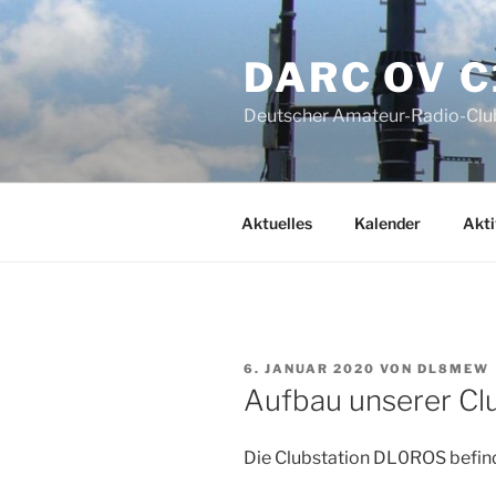
Zum
Inhalt
DARC OV C
springen
Deutscher Amateur-Radio-Club
Aktuelles
Kalender
Akti
VERÖFFENTLICHT
6. JANUAR 2020
VON
DL8MEW
AM
Aufbau unserer Cl
Die Clubstation DL0ROS befin