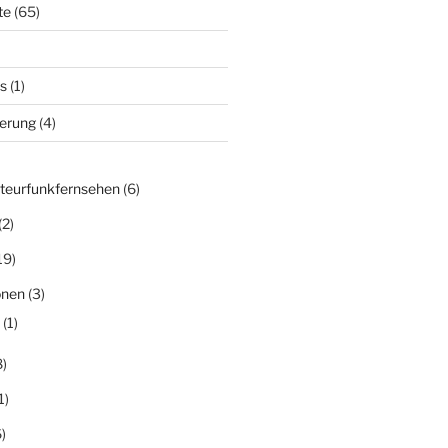
te
(65)
s
(1)
derung
(4)
teurfunkfernsehen
(6)
(2)
19)
onen
(3)
(1)
)
1)
)