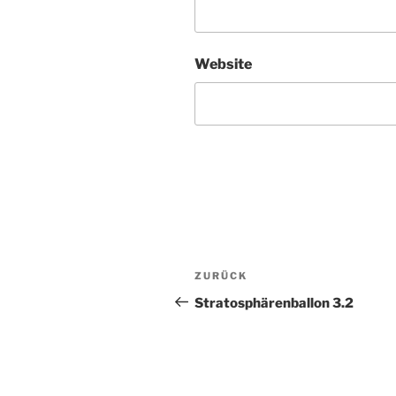
Website
Beitragsnavigation
Vorheriger
ZURÜCK
Beitrag
Stratosphärenballon 3.2