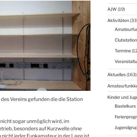
AJW
(19)
Aktivitäten
(33
Amateurfu
Clubstation
Termine
(12
Veranstalt
Aktuelles
(163)
Amateurfunkk
Kinder und Jug
 des Vereins gefunden die die Station
Bastelkurs
Ferienpro
nicht sogar unmöglich wird, im
Jugendgru
rieb, besonders auf Kurzwelle ohne
nicht jeder Funkamateur in der Lage ist