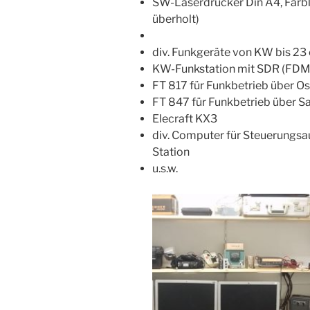
SW-Laserdrucker Din A4, Farb
überholt)
div. Funkgeräte von KW bis 23
KW-Funkstation mit SDR (FDM
FT 817 für Funkbetrieb über O
FT 847 für Funkbetrieb über Sa
Elecraft KX3
div. Computer für Steuerungs
Station
u.s.w.