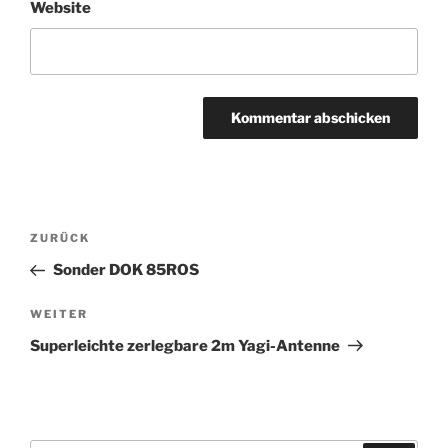
Website
Beitragsnavigation
Vorheriger
ZURÜCK
Beitrag
Sonder DOK 85ROS
Nächster
WEITER
Beitrag
Superleichte zerlegbare 2m Yagi-Antenne