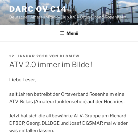
Zum
DARC OV C14
Inhalt
Deutscher Amateur-Radio-Club e.V. – Ortsverband Rosenheim
springen
Menü
VERÖFFENTLICHT
12. JANUAR 2020
VON
DL8MEW
AM
ATV 2.0 immer im Bilde !
Liebe Leser,
seit Jahren betreibt der Ortsverband Rosenheim eine
ATV-Relais (Amateurfunkfensehen) auf der Hochries.
Jetzt hat sich die altbewährte ATV-Gruppe um Richard
DF8CP, Georg, DL1DGE und Josef DG5MAR mal wieder
was einfallen lassen.