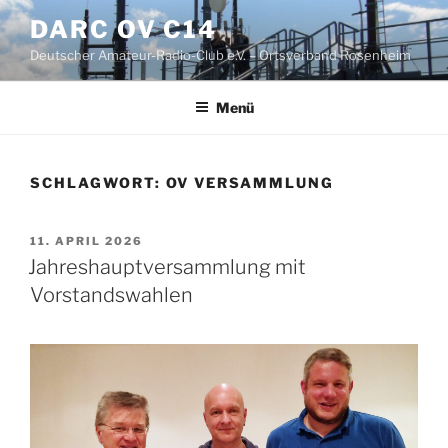
Zum
DARC OV C14
Inhalt
Deutscher Amateur-Radio-Club e.V. – Ortsverband Rosenheim
springen
Menü
SCHLAGWORT:
OV VERSAMMLUNG
VERÖFFENTLICHT
11. APRIL 2026
AM
Jahreshauptversammlung mit
Vorstandswahlen