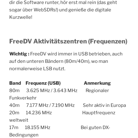
dir die Software runter, hör erst mal rein (das geht
sogar über WebSDRs!) und genieße die digitale
Kurzwelle!
FreeDV Aktivitätszentren (Frequenzen)
Wichtig :
FreeDV wird immer in USB betrieben, auch
auf den unteren Bändern (80m/40m), wo man
normalerweise LSB nutzt.
Band Frequenz (USB) Anmerkung
80m 3.625 MHz / 3.643 MHz Regionaler
Funkverkehr
40m 7.177 MHz / 7.190 MHz Sehr aktiv in Europa
20m 14.236 MHz Hauptfrequenz
weltweit
17m 18.155 MHz Bei guten DX-
Bedingungen