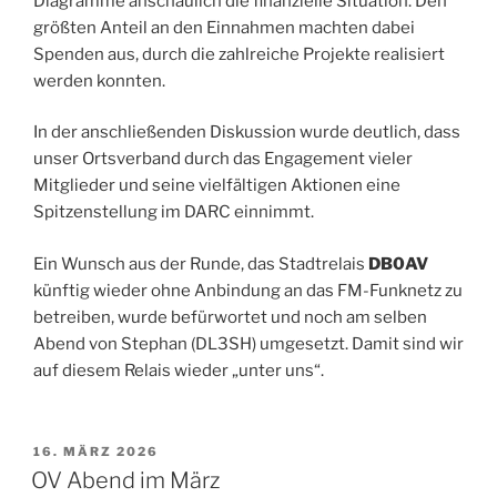
Diagramme anschaulich die finanzielle Situation. Den
größten Anteil an den Einnahmen machten dabei
Spenden aus, durch die zahlreiche Projekte realisiert
werden konnten.
In der anschließenden Diskussion wurde deutlich, dass
unser Ortsverband durch das Engagement vieler
Mitglieder und seine vielfältigen Aktionen eine
Spitzenstellung im DARC einnimmt.
Ein Wunsch aus der Runde, das Stadtrelais
DB0AV
künftig wieder ohne Anbindung an das FM-Funknetz zu
betreiben, wurde befürwortet und noch am selben
Abend von Stephan (DL3SH) umgesetzt. Damit sind wir
auf diesem Relais wieder „unter uns“.
VERÖFFENTLICHT
16. MÄRZ 2026
AM
OV Abend im März