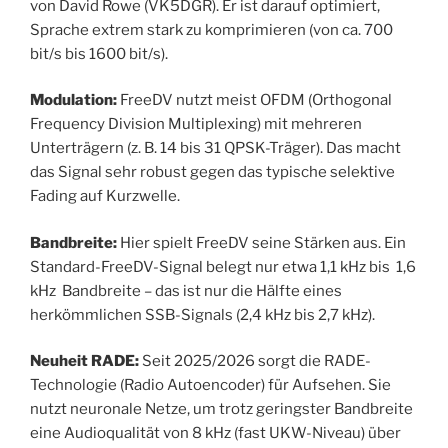
von David Rowe (VK5DGR). Er ist darauf optimiert,
Sprache extrem stark zu komprimieren (von ca. 700
bit/s bis 1600 bit/s).
Modulation:
FreeDV nutzt meist OFDM (Orthogonal
Frequency Division Multiplexing) mit mehreren
Unterträgern (z. B. 14 bis 31 QPSK-Träger). Das macht
das Signal sehr robust gegen das typische selektive
Fading auf Kurzwelle.
Bandbreite:
Hier spielt FreeDV seine Stärken aus. Ein
Standard-FreeDV-Signal belegt nur etwa 1,1 kHz bis 1,6
kHz Bandbreite – das ist nur die Hälfte eines
herkömmlichen SSB-Signals (2,4 kHz bis 2,7 kHz).
Neuheit RADE:
Seit 2025/2026 sorgt die RADE-
Technologie (Radio Autoencoder) für Aufsehen. Sie
nutzt neuronale Netze, um trotz geringster Bandbreite
eine Audioqualität von 8 kHz (fast UKW-Niveau) über