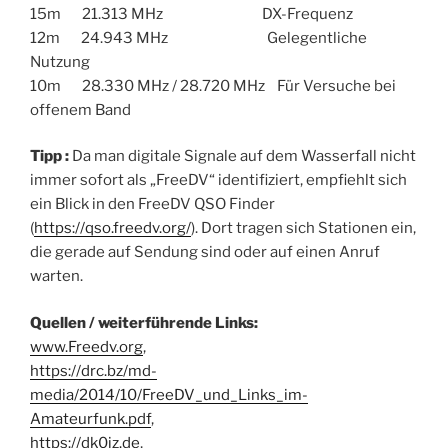
15m 21.313 MHz DX-Frequenz
12m 24.943 MHz Gelegentliche
Nutzung
10m 28.330 MHz / 28.720 MHz Für Versuche bei
offenem Band
Tipp :
Da man digitale Signale auf dem Wasserfall nicht
immer sofort als „FreeDV“ identifiziert, empfiehlt sich
ein Blick in den FreeDV QSO Finder
(
https://qso.freedv.org/
). Dort tragen sich Stationen ein,
die gerade auf Sendung sind oder auf einen Anruf
warten.
Quellen / weiterführende Links:
www.Freedv.org
,
https://drc.bz/md-
media/2014/10/FreeDV_und_Links_im-
Amateurfunk.pdf
,
https://dk0iz.de
,