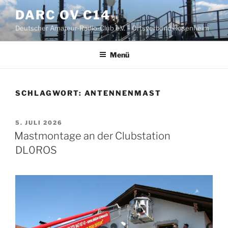
Zum
DARC OV C14
Inhalt
Deutscher Amateur-Radio-Club e.V. – Ortsverband Rosenheim
springen
Menü
SCHLAGWORT:
ANTENNENMAST
VERÖFFENTLICHT
5. JULI 2026
AM
Mastmontage an der Clubstation
DL0ROS