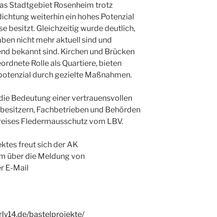
das Stadtgebiet Rosenheim trotz
dichtung weiterhin ein hohes Potenzial
 besitzt. Gleichzeitig wurde deutlich,
aben nicht mehr aktuell sind und
end bekannt sind. Kirchen und Brücken
eordnete Rolle als Quartiere, bieten
potenzial durch gezielte Maßnahmen.
die Bedeutung einer vertrauensvollen
besitzern, Fachbetrieben und Behörden
kreises Fledermausschutz vom LBV.
ktes freut sich der AK
m über die Meldung von
r E-Mail
ly14.de/bastelprojekte/