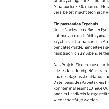
Überlagerungsprinzip (Superh
Amateurfunk. Ob man nun Hoch
verarbeitet, macht technisch 
Ein passendes Ergebnis
Unser Nachwuchs-Bastler Fynn 
aufmerksam und zählte genau 
Ergebnis hätte man sich im A
berichtet wurde, handelte es s
hauptsächlich um Abendsegle
Das Projekt Fledermausquartie
letztes Jahr durchgeführt wurd
und des Bayerischen Naturschu
Datenbasis des Arbeitskreis F
konnten insgesamt 13 neue Quar
paar im Landkreis festgestellt
wieder bestätigt werden.