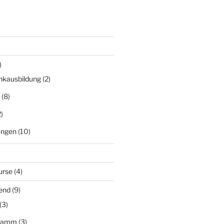
)
nkausbildung
(2)
(8)
)
ungen
(10)
urse
(4)
end
(9)
(3)
gramm
(3)