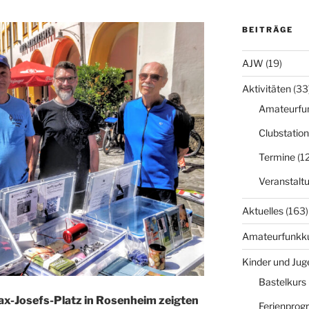
BEITRÄGE
AJW
(19)
Aktivitäten
(33
Amateurfu
Clubstation
Termine
(12
Veranstalt
Aktuelles
(163)
Amateurfunkk
Kinder und Jug
Bastelkurs
ax-Josefs-Platz in Rosenheim zeigten
Ferienpro