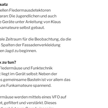
nsatz
ziellen Fledermausdetektoren
aran: Die Jugendlichen und auch
e Geräte unter Anleitung von Klaus
kamateure selbst gebaut.
le Zeitraum für die Beobachtung, da die
en Spalten der Fassadenverkleidung
hen Jagd zu beginnen.
 zu tun?
 Fledermäuse und Funktechnik
iegt im Gerät selbst: Neben der
 gemeinsame Basteln ist vor allem das
r uns Funkamateure spannend.
dermäuse werden mittels eines VFO auf
 gefiltert und verstärkt. Dieses