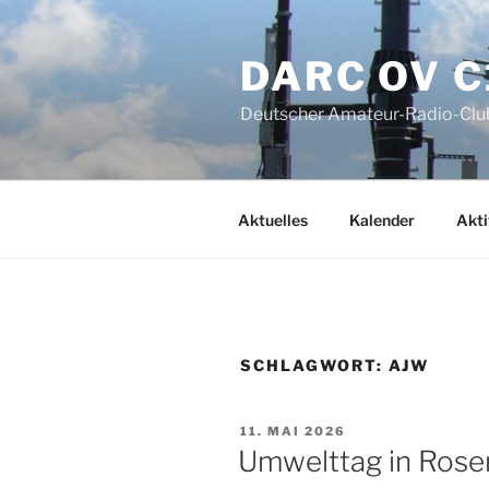
Zum
Inhalt
DARC OV C
springen
Deutscher Amateur-Radio-Club
Aktuelles
Kalender
Akti
SCHLAGWORT:
AJW
VERÖFFENTLICHT
11. MAI 2026
AM
Umwelttag in Ros