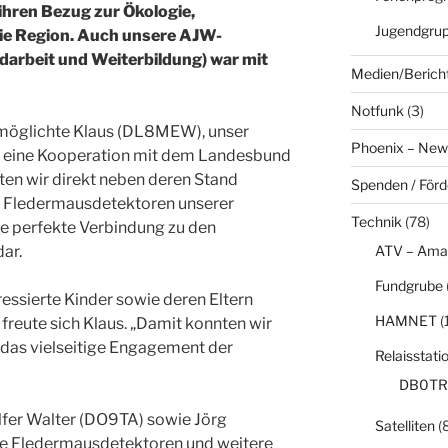
ihren Bezug zur Ökologie,
Jugendgru
die Region. Auch unsere AJW-
darbeit und Weiterbildung) war mit
Medien/Berich
Notfunk
(3)
rmöglichte Klaus (DL8MEW), unser
Phoenix – New
r, eine Kooperation mit dem Landesbund
ten wir direkt neben deren Stand
Spenden / För
en Fledermausdetektoren unserer
Technik
(78)
ie perfekte Verbindung zu den
ar.
ATV – Ama
Fundgrube
ressierte Kinder sowie deren Eltern
HAMNET
(
freute sich Klaus. „Damit konnten wir
 das vielseitige Engagement der
Relaisstati
DB0TR
fer Walter (DO9TA) sowie Jörg
Satelliten
(8
e Fledermausdetektoren und weitere