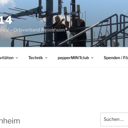
14
 e.V. – Ortsverband Rosenheim
vitäten
Technik
pepperMINTclub
Spenden / F
Suchen
enheim
nach: