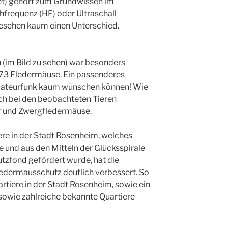
et) gehört zum Grundwissen im
frequenz (HF) oder Ultraschall
gesehen kaum einen Unterschied.
(im Bild zu sehen) war besonders
73 Fledermäuse. Ein passenderes
mateurfunk kaum wünschen können! Wie
ich bei den beobachteten Tieren
r und Zwergfledermäuse.
re in der Stadt Rosenheim, welches
e und aus den Mitteln der Glücksspirale
tzfond gefördert wurde, hat die
ledermausschutz deutlich verbessert. So
tiere in der Stadt Rosenheim, sowie ein
 sowie zahlreiche bekannte Quartiere