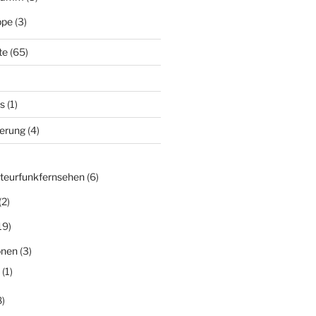
ppe
(3)
te
(65)
s
(1)
derung
(4)
teurfunkfernsehen
(6)
(2)
19)
onen
(3)
(1)
)