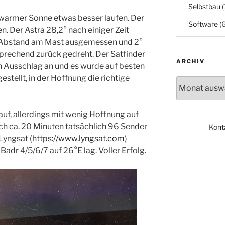
Selbstbau
(
 warmer Sonne etwas besser laufen. Der
Software
(6
n. Der Astra 28,2° nach einiger Zeit
er Abstand am Mast ausgemessen und 2°
sprechend zurück gedreht. Der Satfinder
ARCHIV
n Ausschlag an und es wurde auf besten
estellt, in der Hoffnung die richtige
Archiv
uf, allerdings mit wenig Hoffnung auf
ach ca. 20 Minuten tatsächlich 96 Sender
Kont
Lyngsat (
https://www.lyngsat.com
)
adr 4/5/6/7 auf 26°E lag. Voller Erfolg.