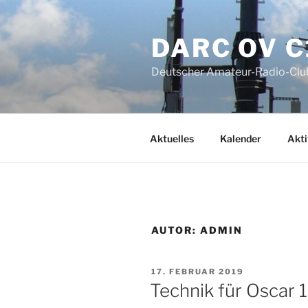
Zum
Inhalt
DARC OV C
springen
Deutscher Amateur-Radio-Club
Aktuelles
Kalender
Akti
AUTOR:
ADMIN
VERÖFFENTLICHT
17. FEBRUAR 2019
AM
Technik für Oscar 1