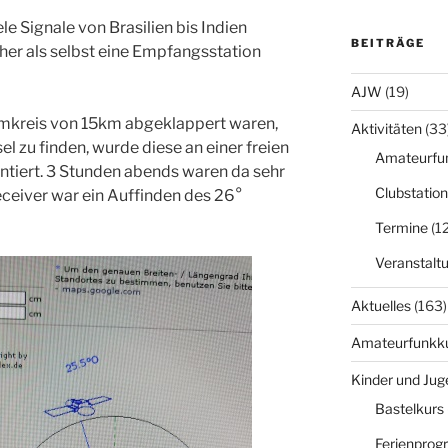
 Signale von Brasilien bis Indien
BEITRÄGE
her als selbst eine Empfangsstation
AJW
(19)
mkreis von 15km abgeklappert waren,
Aktivitäten
(33
 zu finden, wurde diese an einer freien
Amateurfu
tiert. 3 Stunden abends waren da sehr
Clubstation
ceiver war ein Auffinden des 26°
Termine
(12
Veranstalt
Aktuelles
(163)
Amateurfunkk
Kinder und Jug
Bastelkurs
Ferienpro