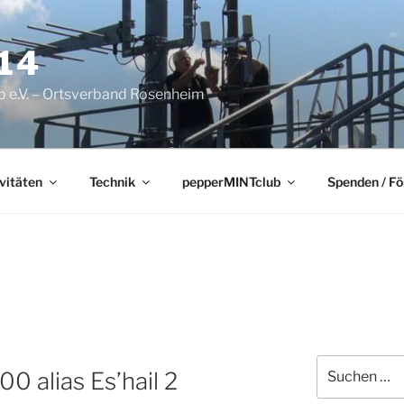
14
 e.V. – Ortsverband Rosenheim
vitäten
Technik
pepperMINTclub
Spenden / F
Suchen
00 alias Es’hail 2
nach: