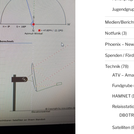
Jugendgru
Medien/Berich
Notfunk
(3)
Phoenix – New
Spenden / För
Technik
(78)
ATV – Ama
Fundgrube
HAMNET
(
Relaisstati
DB0TR
Satelliten
(8