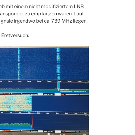
t ob mit einem nicht modifiziertem LNB
Transponder zu empfangen waren. Laut
Signale irgendwo bei ca. 739 MHz liegen.
m Erstversuch: