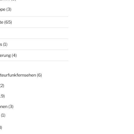
ppe
(3)
te
(65)
s
(1)
derung
(4)
teurfunkfernsehen
(6)
(2)
19)
onen
(3)
(1)
)