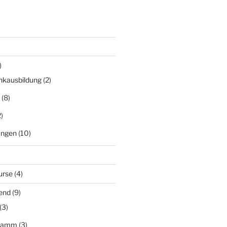
)
nkausbildung
(2)
(8)
)
ungen
(10)
urse
(4)
end
(9)
(3)
gramm
(3)