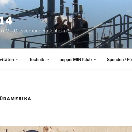
14
 e.V. – Ortsverband Rosenheim
vitäten
Technik
pepperMINTclub
Spenden / F
SÜDAMERIKA